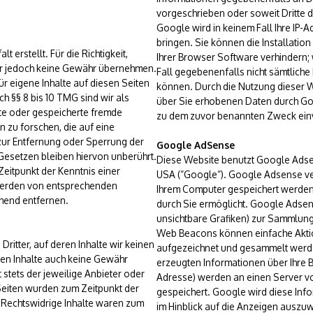
vorgeschrieben oder soweit Dritte 
Google wird in keinem Fall Ihre IP-
bringen. Sie können die Installatio
 erstellt. Für die Richtigkeit,
Ihrer Browser Software verhindern; 
wir jedoch keine Gewähr übernehmen.
Fall gegebenenfalls nicht sämtliche
ür eigene Inhalte auf diesen Seiten
können. Durch die Nutzung dieser We
 §§ 8 bis 10 TMG sind wir als
über Sie erhobenen Daten durch Go
elte oder gespeicherte fremde
zu dem zuvor benannten Zweck ein
zu forschen, die auf eine
 zur Entfernung oder Sperrung der
Google AdSense
esetzen bleiben hiervon unberührt.
Diese Website benutzt Google Adse
Zeitpunkt der Kenntnis einer
USA (“Google“). Google Adsense ver
werden von entsprechenden
Ihrem Computer gespeichert werden
hend entfernen.
durch Sie ermöglicht. Google Adse
unsichtbare Grafiken) zur Sammlun
Web Beacons können einfache Aktio
ritter, auf deren Inhalte wir keinen
aufgezeichnet und gesammelt werd
den Inhalte auch keine Gewähr
erzeugten Informationen über Ihre Be
t stets der jeweilige Anbieter oder
Adresse) werden an einen Server v
 Seiten wurden zum Zeitpunkt der
gespeichert. Google wird diese Inf
 Rechtswidrige Inhalte waren zum
im Hinblick auf die Anzeigen auszuw