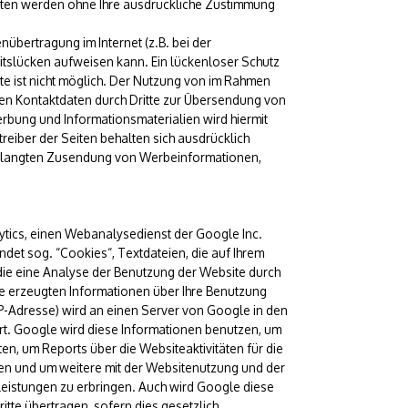
 Daten werden ohne Ihre ausdrückliche Zustimmung
nübertragung im Internet (z.B. bei der
itslücken aufweisen kann. Ein lückenloser Schutz
tte ist nicht möglich. Der Nutzung von im Rahmen
hten Kontaktdaten durch Dritte zur Übersendung von
rbung und Informationsmaterialien wird hiermit
reiber der Seiten behalten sich ausdrücklich
nverlangten Zusendung von Werbeinformationen,
tics, einen Webanalysedienst der Google Inc.
det sog. “Cookies“, Textdateien, die auf Ihrem
ie eine Analyse der Benutzung der Website durch
ie erzeugten Informationen über Ihre Benutzung
 IP-Adresse) wird an einen Server von Google in den
t. Google wird diese Informationen benutzen, um
n, um Reports über die Websiteaktivitäten für die
n und um weitere mit der Websitenutzung und der
eistungen zu erbringen. Auch wird Google diese
tte übertragen, sofern dies gesetzlich