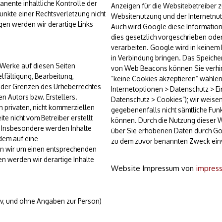
anente inhaltliche Kontrolle der
Anzeigen für die Websitebetreiber 
unkte einer Rechtsverletzung nicht
Websitenutzung und der Internetnu
en werden wir derartige Links
Auch wird Google diese Information
dies gesetzlich vorgeschrieben oder
verarbeiten. Google wird in keinem 
in Verbindung bringen. Das Speicher
d Werke auf diesen Seiten
von Web Beacons können Sie verhind
lfältigung, Bearbeitung,
“keine Cookies akzeptieren“ wählen 
b der Grenzen des Urheberrechtes
Internetoptionen > Datenschutz > Ein
n Autors bzw. Erstellers.
Datenschutz > Cookies“); wir weisen 
 privaten, nicht kommerziellen
gegebenenfalls nicht sämtliche Fun
te nicht vom Betreiber erstellt
können. Durch die Nutzung dieser We
. Insbesondere werden Inhalte
über Sie erhobenen Daten durch Go
zdem auf eine
zu dem zuvor benannten Zweck ein
en wir um einen entsprechenden
n werden wir derartige Inhalte
Website Impressum von
impres
ov, und ohne Angaben zur Person)