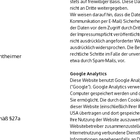
stets auf freiwilliger Basis. Diese
nicht an Dritte weitergegeben.
Wir weisen darauf hin, dass die Date
Kommunikation per E-Mail) Sicherhe
der Daten vor dem Zugriff durch Dri
der Impressumspflicht veröffentlic
nicht ausdrücklich angeforderter We
ausdrücklich widersprochen. Die Bet
rechtliche Schritte im Falle der u
ontheimer
etwa durch Spam-Mails, vor.
Google Analytics
Diese Website benutzt Google Analy
(“Google“). Google Analytics verwen
Computer gespeichert werden und d
Sie ermöglicht. Die durch den Cook
dieser Website (einschließlich Ihrer
USA übertragen und dort gespeicher
mäß §27a
Ihre Nutzung der Website auszuwerte
Websitebetreiber zusammenzustelle
Internetnutzung verbundene Dienstl
Informationen gegebenenfalls an Dri