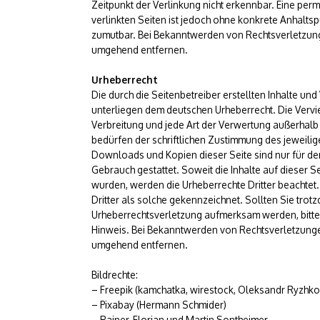
Zeitpunkt der Verlinkung nicht erkennbar. Eine perm
verlinkten Seiten ist jedoch ohne konkrete Anhaltsp
zumutbar. Bei Bekanntwerden von Rechtsverletzung
umgehend entfernen.
Urheberrecht
Die durch die Seitenbetreiber erstellten Inhalte un
unterliegen dem deutschen Urheberrecht. Die Vervie
Verbreitung und jede Art der Verwertung außerhal
bedürfen der schriftlichen Zustimmung des jeweilige
Downloads und Kopien dieser Seite sind nur für den
Gebrauch gestattet. Soweit die Inhalte auf dieser Sei
wurden, werden die Urheberrechte Dritter beachtet
Dritter als solche gekennzeichnet. Sollten Sie trot
Urheberrechtsverletzung aufmerksam werden, bitt
Hinweis. Bei Bekanntwerden von Rechtsverletzunge
umgehend entfernen.
Bildrechte:
– Freepik (kamchatka, wirestock, Oleksandr Ryzhk
– Pixabay (Hermann Schmider)
– Rainer-Florian und Martin Sontheimer